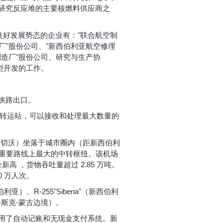
研究反应堆的主要核燃料供应商之
出良好发展势态的企业有："联合航空制
际工厂"股份公司、"新西伯利亚航空修理
仪器制造厂"股份公司、研究与生产协
型开发的工作。
铁路出口。
路转运站，可以接收和处理最大数量的
尔马切沃）坐落于城市圈内（距新西伯利
的重要路线上最大的中转枢纽。该机场
高 ，货物吞吐量超过 2.85 万吨。
0 万人次。
）、R-255"Siberia"（新西伯利
尔泰斯克-蒙古边境）。
用了自动记账和无现金支付系统。新