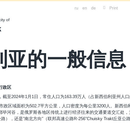
ru
en
de
Print
ity of
k
利亚的一般信息
行政区
至2024年1月1日，常住人口为163.39万人（占新西伯利亚州人口的
的市政区域面积为502.7平方公里，人口密度为每公里3200人。新
河谷，是俄罗斯各地区传统上进行经济往来的交通要道交汇处，无论是"东西
"联邦公路），还是"南北方向"（联邦高速公路R-256"Chuisky Trak