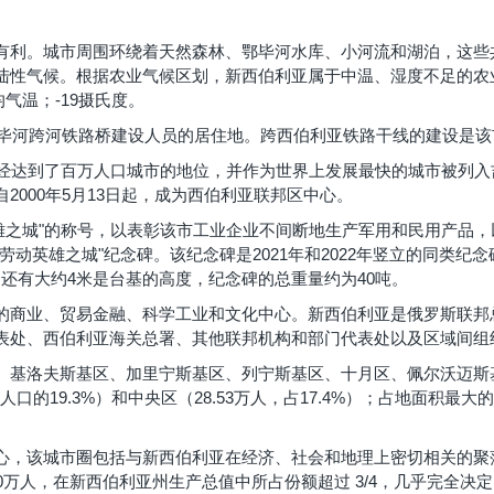
有利。城市周围环绕着天然森林、鄂毕河水库、小河流和湖泊，这些
陆性气候。根据农业气候区划，新西伯利亚属于中温、湿度不足的农业
均气温；-19摄氏度。
是鄂毕河跨河铁路桥建设人员的居住地。跨西伯利亚铁路干线的建设是
经达到了百万人口城市的地位，并作为世界上发展最快的城市被列入吉尼
2000年5月13日起，成为西伯利亚联邦区中心。
动英雄之城"的称号，以表彰该市工业企业不间断地生产军用和民用产品，
劳动英雄之城"纪念碑。该纪念碑是2021年和2022年竖立的同类纪
米，还有大约4米是台基的高度，纪念碑的总重量约为40吨。
的商业、贸易金融、科学工业和文化中心。新西伯利亚是俄罗斯联邦
表处、西伯利亚海关总署、其他联邦机构和部门代表处以及区域间组
、基洛夫斯基区、加里宁斯基区、列宁斯基区、十月区、佩尔沃迈斯
人口的19.3%）和中央区（28.53万人，占17.4%）；占地面积最大
心，该城市圈包括与新西伯利亚在经济、社会和地理上密切相关的聚
0万人，在新西伯利亚州生产总值中所占份额超过 3/4，几乎完全决