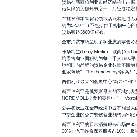
贸易在新西伯利亚市经济结构中占据主
活保障的关键环节之一，对经济稳定
在批发和零售贸易领域活跃着超过2万
约为5200个（不包括位于购物中心的
贸易额达3680亿卢布。
全市消费市场呈现多种业态的零售贸
乐华梅兰(Leroy Merlin)、欧尚(
均零售商业面积约为每一千人1800平方米。"P
地和国内品牌的贸易企业数量不断增长，其中具有
亚家禽场"、"Kochenevskaya家禽厂"
西伯利亚最大的会展中心"新西伯利亚
新西伯利亚是俄罗斯最大的区域批发贸
NORDMOLL批发和零售中心、Vo
公共餐饮业在全市经济中占有相当大的
中型企业的公共餐饮营业额约为90亿
新西伯利亚的日常消费服务市场由3
30%；汽车维修保养服务占10%；