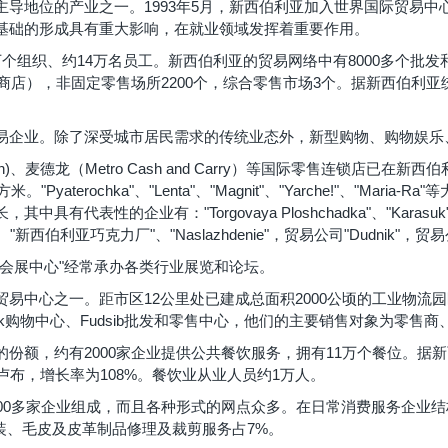
导地位的产业之一。1993年5月，新西伯利亚加入世界国际贸易
基础的形成具有重大影响，在就业领域发挥着重要作用。
个组织、约14万名员工。新西伯利亚的贸易网络中有8000多个批
商店），非固定零售场所2200个，综合零售市场3个。据新西伯利亚
易企业。除了深受城市居民需求的传统业态外，新型购物、购物娱乐
Auchan)、麦德龙（Metro Cash and Carry）等国际零售连锁
yaterochka"、"Lenta"、"Magnit"、"Yarche!"、"Mar
代表性的企业有："Torgovaya Ploshchadka"、"Karasuk"、
、"新西伯利亚巧克力厂"、"Naslazhdenie"，贸易公司"Dudnik"，贸易公
会展中心"经常承办各类行业展览和论坛。
易中心之一。距市区12公里处已建成总面积2000公顷的工业物流
stok购物中心、Fudsib批发和零售中心，他们的主要销售对象为零售
份额，约有2000家企业提供公共餐饮服务，拥有11万个餐位。据新
卢布，增长率为108%。餐饮业从业人员约1万人。
500多家企业组成，而且各种形式的网点众多。在日常消费服务企业
服装、毛皮及皮革制品修理及裁剪服务占7%。