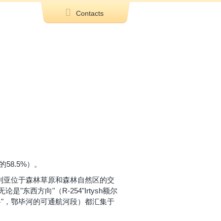
Contacts
58.5%）。
西伯利亚位于森林草原和森林自然区的交
方向"（R-254"Irtysh额尔
t丘亚公路"，鄂毕河的可通航河段）都汇集于