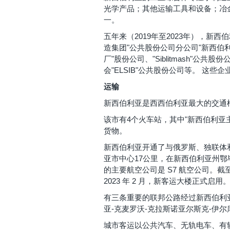
光学产品；其他运输工具和设备；冶
一。
五年来（2019年至2023年），新
造集团"公共股份公司分公司"新西伯利亚
厂"股份公司、"Siblitmash"公
会"ELSIB"公共股份公司等。 
运输
新西伯利亚是西西伯利亚最大的交通
该市有4个火车站，其中"新西伯利
货物。
新西伯利亚开通了与俄罗斯、独联体和
亚市中心17公里，在新西伯利亚州
的主要航空公司是 S7 航空公司。截至
2023 年 2 月，新客运大楼正式启用
有三条重要的联邦公路经过新西伯利亚市，分
亚-克麦罗沃-克拉斯诺亚尔斯克-伊尔库茨
城市客运以公共汽车、无轨电车、有