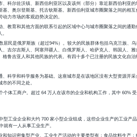
市、科尔佐沃镇、新西伯利亚区以及该州（部分）靠近新西伯利亚的
斯基、奥尔登斯基、托古钦斯基。新西伯利亚城市圈聚落之间的相互
劳动力市场的客观趋势决定的。
动、教育和其他方面的联系引起的区域中心与城市圈聚落之间的通勤
人。
大多数居民是俄罗斯族（超过94%）。较大的民族群体包括乌克兰族、
人、吉尔吉斯人、阿塞拜疆人、白俄罗斯人、哈萨克人、韩国人、雅
、格鲁吉亚人和其他民族的代表。有四十多个已注册的民族文化自治
通、科学和科学服务为基础。这座城市是在该地区没有大型资源开采
城市的不同之处。
万个个体工商户。超过 64 万人在该市的企业和机构工作，其中 60% 
家大中型工业企业和大约 700 家小型企业组成，这些企业生产的工业
工中就有一人从事工业生产。
业和知识密集型产业。工业生产活动的主要类型有：食品饮料生产；