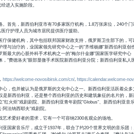
已经进入实施阶段。
。首先，新西伯利亚市有70多家医疗机构，1.8万张床位，240个门
8万名医疗护理人员为城市居民提供医疗援助。
医疗保健机构，其中包括联邦国家财政支持，俄罗斯卫生部下的，可
护理与治疗的，业国家领先研究中心之一的"齐维杨娜"新西伯利亚创
罗斯最大的心脏外科手术机构之一的"梅尔什金娜"国家医学研究中心
，"费德洛夫"眼部显微手术医院新西伯利亚分院；新西伯利亚私人医
，
https://welcome-novosibirsk.com/cn/
,
https://calendar.welcome-novo
中心，也并被认为是俄罗斯的文化中心之一。新西伯利亚活跃着众多
不仅是新西伯利亚，还是整个西伯利亚的历史和建筑象征的名片的，
红火炬"戏剧剧院、新西伯利亚青年剧院"Globus"、新西伯利亚音乐
·阿法纳西耶夫"戏剧院。
艺术爱好者的需求，它有一个可容纳2300名观众的场地。
亚国家音乐厅，成立于1937年，联合了约20个世界文明的音乐团