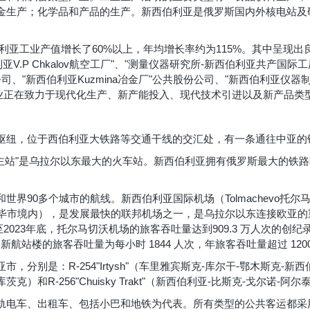
金生产；化学品和产品的生产。新西伯利亚是俄罗斯国内外核电站及
西伯利亚工业产值增长了60%以上，年均增长率约为115%。其中呈现
V.P Chkalov航空工厂"、"测量仪器研究所-新西伯利亚共产国
共股份公司、"新西伯利亚Kuzmina冶金厂"公共股份公司、"新西伯利亚
这些企业正在致力于现代化生产、新产能投入、现代技术引进以及新产品类
枢纽，位于西伯利亚大铁路等交通干线的交汇处，有一条通往中亚的
亚主站"是乌拉尔以东最大的火车站。新西伯利亚拥有俄罗斯最大的铁
世界90多个城市的航线。新西伯利亚国际机场（Tolmachevo托
鄂毕市境内），是发展最快的联邦机场之一，是乌拉尔以东连接欧亚
2023年底，托尔马切沃机场的旅客吞吐量达到909.3 万人次的创纪录新
。新航站楼的旅客吞吐量为每小时 1844 人次，年旅客吞吐量超过 120
别是：R-254"Irtysh"（车里雅宾斯克-库尔干-鄂木斯克-新西伯利亚
克）和R-256"Chuisky Trakt"（新西伯利亚-比斯克-戈尔诺-阿
轨电车、出租车、包括小巴和地铁为代表。所有类型的公共客运都采