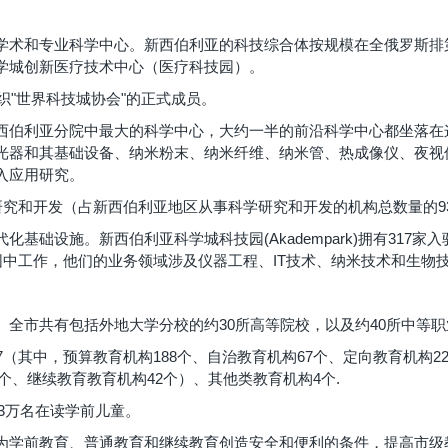
学术和专业科学中心。新西伯利亚的科技综合体按规模在全俄罗斯排第
学城创新医疗技术中心（医疗科技园）。
织"世界科技城协会"的正式成员。
西伯利亚分院中最大的科学中心，大约一半的前沿科学中心都坐落在
光器和其基础设备、纳米粉末、纳米纤维、纳米管、热成像仪、夜视
入应用研究。
研究和开发（占新西伯利亚地区从事科学研究和开发的机构总数量的9
基础设施。新西伯利亚科学城科技园(Akadempark)拥有317
园中工作，他们的业务领域涉及仪器工程、IT技术、纳米技术和生物
。全市共有包括外地大学分校的约30所高等院校，以及约40所中等
（其中，预算教育机构188个、自治教育机构67个、定向教育机构22
3个、继续教育教育机构42个）、其他类教育机构4个.
.3万名在读学前儿童。
学前教育、普通教育和继续教育创造安全和便利的条件，提高市级教育服